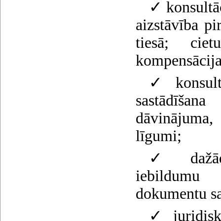
✓ konsultāc
aizstāvība pi
tiesā; ciet
kompensācija
✓ konsultā
sastādīšana
dāvinājuma,
līgumi;
✓ dažādu
iebildumu 
dokumentu sag
✓ juridis