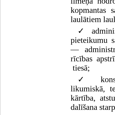
līmeņa nodro
kopmantas sa
laulātiem laul
✓ administ
pieteikumu s
— administr
rīcības apstr
tiesā;
✓ konsul
likumiskā, t
kārtība, at
dalīšana star