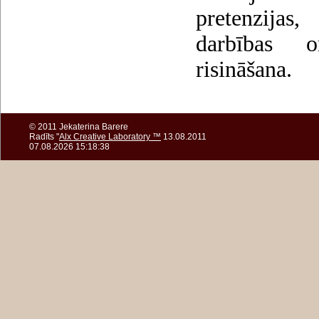
pretenzijas,
darbības o
risināšana.
© 2011 Jekaterina Barere
Radīts "
Alx Creative Laboratory ™
13.08.2011
07.08.2026 15:18:38