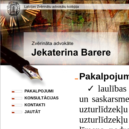
Pakalpojum
✓ laulības 
PAKALPOJUMI
un saskarsmes
KONSULTĀCIJAS
KONTAKTI
uzturlīdze
JAUTĀT
uzturlīdzekļu